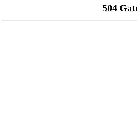
504 Gat