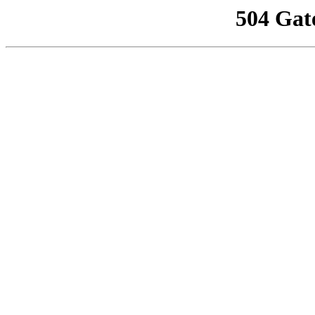
504 Gat