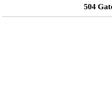
504 Gat