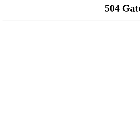
504 Gat